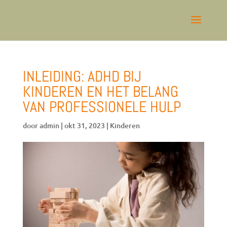
INLEIDING: ADHD BIJ
KINDEREN EN HET BELANG
VAN PROFESSIONELE HULP
door
admin
|
okt 31, 2023
|
Kinderen