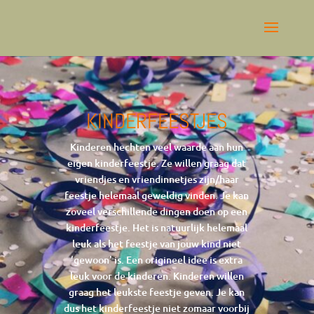
KINDERFEESTJES
Kinderen hechten veel waarde aan hun
eigen kinderfeestje. Ze willen graag dat
vriendjes en vriendinnetjes zijn/haar
feestje helemaal geweldig vinden. Je kan
zoveel verschillende dingen doen op een
kinderfeestje. Het is natuurlijk helemaal
leuk als het feestje van jouw kind niet
‘gewoon’ is. Een origineel idee is extra
leuk voor de kinderen. Kinderen willen
graag het leukste feestje geven. Je kan
dus het kinderfeestje niet zomaar voorbij