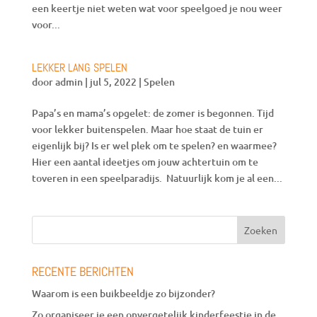
een keertje niet weten wat voor speelgoed je nou weer
voor...
LEKKER LANG SPELEN
door
admin
|
jul 5, 2022
|
Spelen
Papa’s en mama’s opgelet: de zomer is begonnen. Tijd
voor lekker buitenspelen. Maar hoe staat de tuin er
eigenlijk bij? Is er wel plek om te spelen? en waarmee?
Hier een aantal ideetjes om jouw achtertuin om te
toveren in een speelparadijs. Natuurlijk kom je al een...
RECENTE BERICHTEN
Waarom is een buikbeeldje zo bijzonder?
Zo organiseer je een onvergetelijk kinderfeestje in de